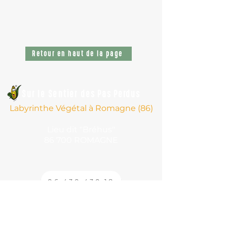
Retour en haut de la page
Sur le Sentier
des Pas Perdus
Labyrinthe Végétal à Romagne (86)
Lieu dit "Bréhus"
86 700 ROMAGNE
06 430 430 18
PLAN DU SITE