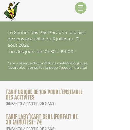
Le Sentier des Pas Perdus a le plaisir
de vous accueillir du 5 juillet au 31
août 2026,
tous les jours de 10h30 à 19h00
!
* sous réserve de conditions météorologiques
favorables (consultez la page "
Accueil
" du site)
TARIF UNIQUE DE 10€ POUR L'ENSEMBLE
DES ACTIVITÉS
(ENFANTS À PARTIR DE 5 ANS)
TARIF LABY'KART SEUL (FORFAIT DE
30 MINUTES) : 7€
(ENFANTS À PARTIR DE 3 ANS)